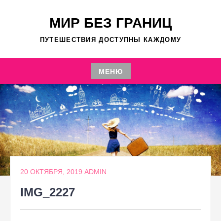
Перейти
к
МИР БЕЗ ГРАНИЦ
содержимому
ПУТЕШЕСТВИЯ ДОСТУПНЫ КАЖДОМУ
МЕНЮ
Перейти
к
содержимому
20 ОКТЯБРЯ, 2019
ADMIN
IMG_2227