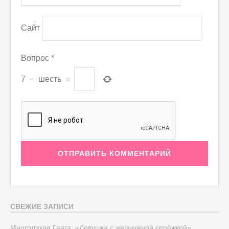
Сайт
Вопрос
*
7
−
шесть
=
СВЕЖИЕ ЗАПИСИ
Многоликая Гаага: «Девушка с жемчужной серёжкой»