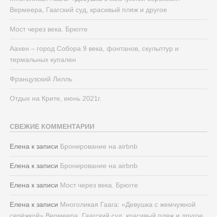
Вермеера, Гаагский суд, красивый пляж и другое
Мост через века. Брюгге
Аахен – город Собора 9 века, фонтанов, скульптур и
термальных купален
Французский Лилль
Отдых на Крите, июнь 2021г.
СВЕЖИЕ КОММЕНТАРИИ
Елена
к записи
Бронирование на airbnb
Елена
к записи
Бронирование на airbnb
Елена
к записи
Мост через века. Брюгге
Елена
к записи
Многоликая Гаага: «Девушка с жемчужной
серёжкой» Вермеера, Гаагский суд, красивый пляж и другое