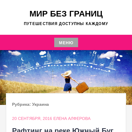
Перейти
к
МИР БЕЗ ГРАНИЦ
содержимому
ПУТЕШЕСТВИЯ ДОСТУПНЫ КАЖДОМУ
МЕНЮ
Перейти
к
содержимому
Рубрика:
Украина
20 СЕНТЯБРЯ, 2016
ЕЛЕНА АЛФЕРОВА
Рафтинг на реке Южный Буг.