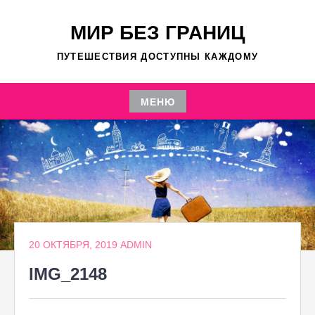
Перейти
к
МИР БЕЗ ГРАНИЦ
содержимому
ПУТЕШЕСТВИЯ ДОСТУПНЫ КАЖДОМУ
МЕНЮ
Перейти
к
содержимому
20 ОКТЯБРЯ, 2019
ADMIN
IMG_2148