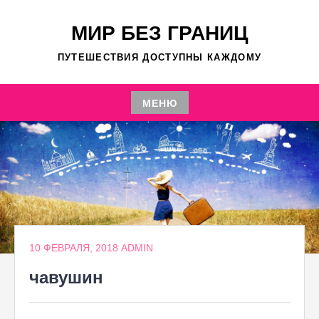
Перейти
к
МИР БЕЗ ГРАНИЦ
содержимому
ПУТЕШЕСТВИЯ ДОСТУПНЫ КАЖДОМУ
МЕНЮ
Перейти
к
содержимому
10 ФЕВРАЛЯ, 2018
ADMIN
чавушин