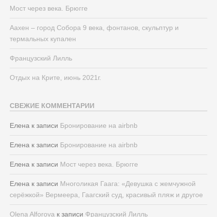
Мост через века. Брюгге
Аахен – город Собора 9 века, фонтанов, скульптур и
термальных купален
Французский Лилль
Отдых на Крите, июнь 2021г.
СВЕЖИЕ КОММЕНТАРИИ
Елена
к записи
Бронирование на airbnb
Елена
к записи
Бронирование на airbnb
Елена
к записи
Мост через века. Брюгге
Елена
к записи
Многоликая Гаага: «Девушка с жемчужной
серёжкой» Вермеера, Гаагский суд, красивый пляж и другое
Olena Alforova
к записи
Французский Лилль