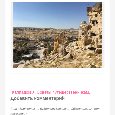
Навигация
Каппадокия. Советы путешественникам.
по
Добавить комментарий
записям
Ваш адрес email не будет опубликован.
Обязательные поля
помечены
*