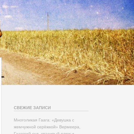
СВЕЖИЕ ЗАПИСИ
Многоликая Гаага: «Девушка с
жемчужной серёжкой» Вермеера,
Гаагский суд, красивый пляж и