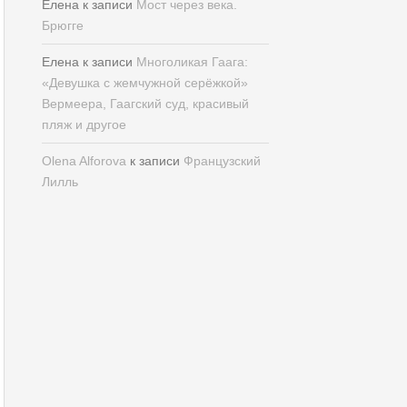
Елена
к записи
Мост через века.
Брюгге
Елена
к записи
Многоликая Гаага:
«Девушка с жемчужной серёжкой»
Вермеера, Гаагский суд, красивый
пляж и другое
Olena Alforova
к записи
Французский
Лилль