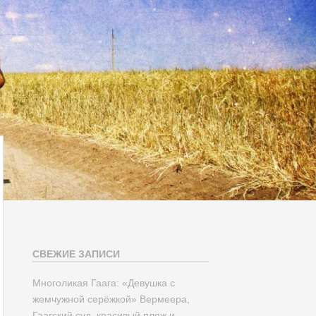
СВЕЖИЕ ЗАПИСИ
Многоликая Гаага: «Девушка с
жемчужной серёжкой» Вермеера,
Гаагский суд, красивый пляж и