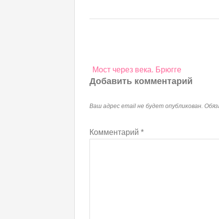
Навигация
Мост через века. Брюгге
по
Добавить комментарий
записям
Ваш адрес email не будет опубликован.
Обяз
Комментарий
*