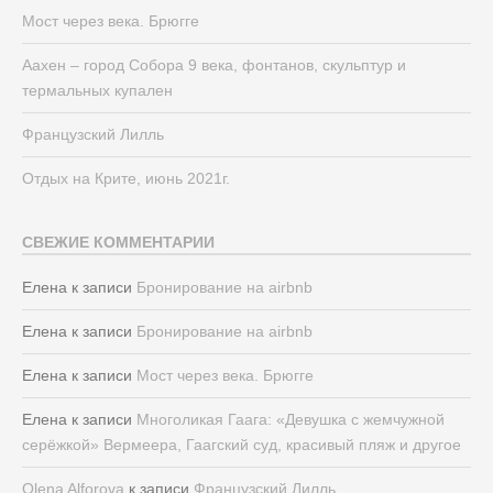
Мост через века. Брюгге
Аахен – город Собора 9 века, фонтанов, скульптур и
термальных купален
Французский Лилль
Отдых на Крите, июнь 2021г.
СВЕЖИЕ КОММЕНТАРИИ
Елена
к записи
Бронирование на airbnb
Елена
к записи
Бронирование на airbnb
Елена
к записи
Мост через века. Брюгге
Елена
к записи
Многоликая Гаага: «Девушка с жемчужной
серёжкой» Вермеера, Гаагский суд, красивый пляж и другое
Olena Alforova
к записи
Французский Лилль