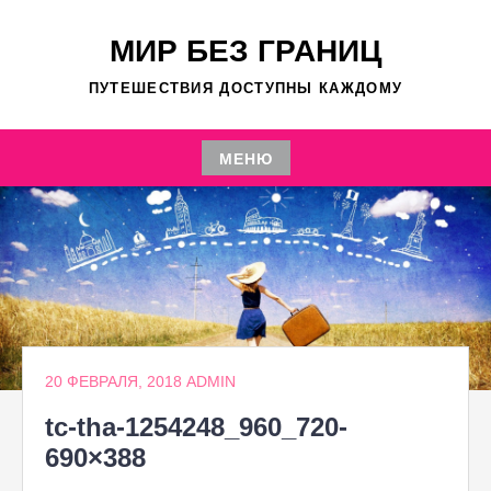
Перейти
к
МИР БЕЗ ГРАНИЦ
содержимому
ПУТЕШЕСТВИЯ ДОСТУПНЫ КАЖДОМУ
МЕНЮ
Перейти
к
содержимому
20 ФЕВРАЛЯ, 2018
ADMIN
tc-tha-1254248_960_720-
690×388