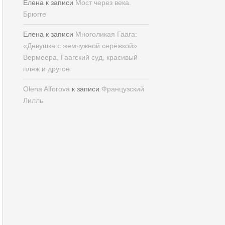
Елена
к записи
Мост через века.
Брюгге
Елена
к записи
Многоликая Гаага:
«Девушка с жемчужной серёжкой»
Вермеера, Гаагский суд, красивый
пляж и другое
Olena Alforova
к записи
Французский
Лилль