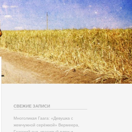
СВЕЖИЕ ЗАПИСИ
Многоликая Гаага: «Девушка с
жемчужной серёжкой» Вермеера,
Гаагский суд, красивый пляж и