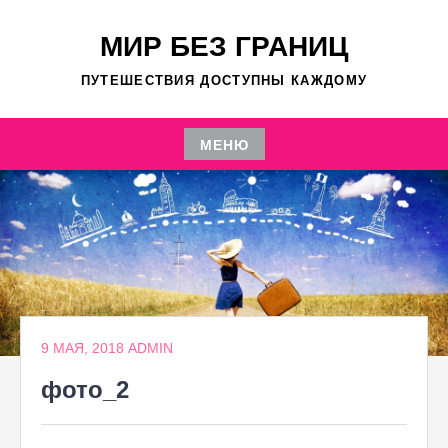
Перейти
к
МИР БЕЗ ГРАНИЦ
содержимому
ПУТЕШЕСТВИЯ ДОСТУПНЫ КАЖДОМУ
МЕНЮ
Перейти
к
содержимому
9 МАЯ, 2018
ADMIN
фото_2