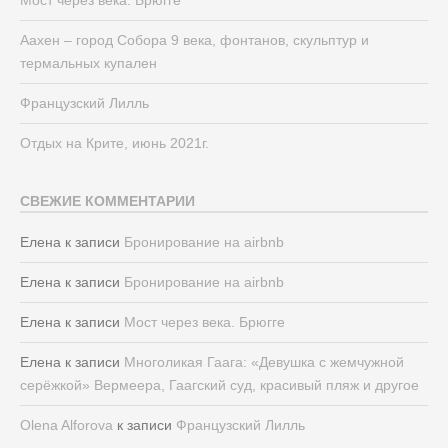
Мост через века. Брюгге
Аахен – город Собора 9 века, фонтанов, скульптур и
термальных купален
Французский Лилль
Отдых на Крите, июнь 2021г.
СВЕЖИЕ КОММЕНТАРИИ
Елена
к записи
Бронирование на airbnb
Елена
к записи
Бронирование на airbnb
Елена
к записи
Мост через века. Брюгге
Елена
к записи
Многоликая Гаага: «Девушка с жемчужной
серёжкой» Вермеера, Гаагский суд, красивый пляж и другое
Olena Alforova
к записи
Французский Лилль