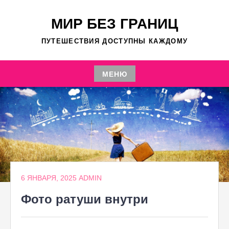
Перейти
к
МИР БЕЗ ГРАНИЦ
содержимому
ПУТЕШЕСТВИЯ ДОСТУПНЫ КАЖДОМУ
МЕНЮ
Перейти
к
содержимому
6 ЯНВАРЯ, 2025
ADMIN
Фото ратуши внутри