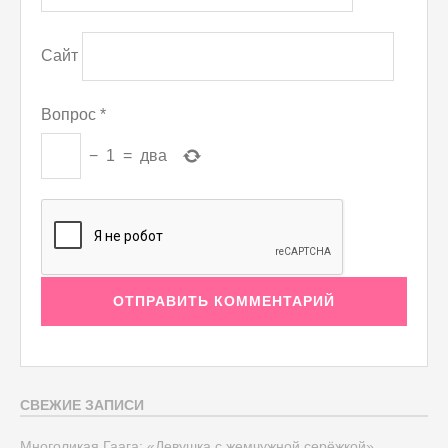
Сайт
Вопрос
*
−
1
=
два
СВЕЖИЕ ЗАПИСИ
Многоликая Гаага: «Девушка с жемчужной серёжкой»