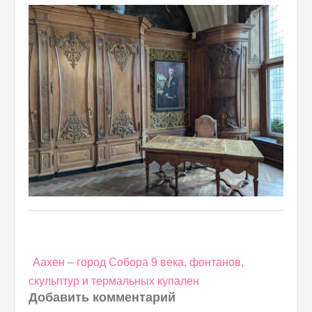
Навигация
Аахен – город Собора 9 века, фонтанов,
по
скульптур и термальных купален
записям
Добавить комментарий