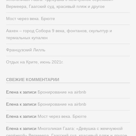
Вермеера, Гаагский суд, красивый пляж и другое
Мост через века. Брюгге
Аахен – город Собора 9 века, фонтанов, скульптур и
термальных купален
Французский Лилль
Отдых на Крите, июнь 2021г.
СВЕЖИЕ КОММЕНТАРИИ
Елена
к записи
Бронирование на airbnb
Елена
к записи
Бронирование на airbnb
Елена
к записи
Мост через века. Брюгге
Елена
к записи
Многоликая Гаага: «Девушка с жемчужной
серёжкой» Вермеера, Гаагский суд, красивый пляж и другое