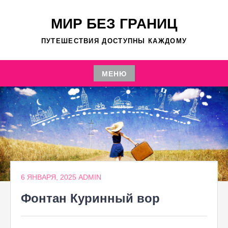
Перейти
к
МИР БЕЗ ГРАНИЦ
содержимому
ПУТЕШЕСТВИЯ ДОСТУПНЫ КАЖДОМУ
МЕНЮ
Перейти
к
содержимому
6 ЯНВАРЯ, 2025
ADMIN
Фонтан Куринный вор