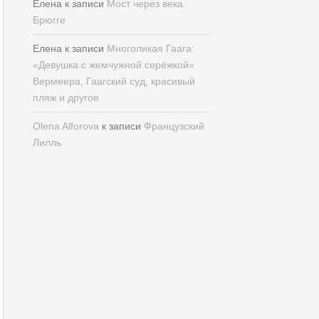
Елена
к записи
Мост через века.
Брюгге
Елена
к записи
Многоликая Гаага:
«Девушка с жемчужной серёжкой»
Вермеера, Гаагский суд, красивый
пляж и другое
Olena Alforova
к записи
Французский
Лилль