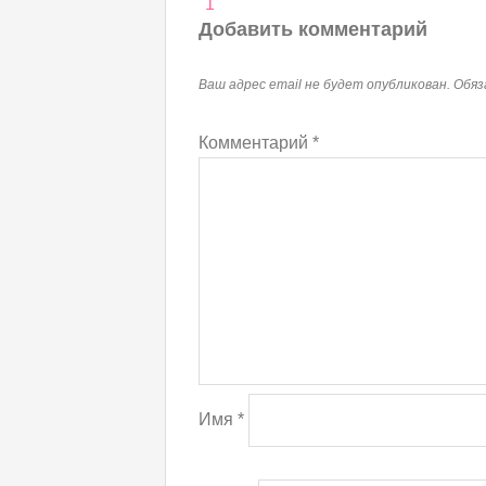
Навигация
1
по
Добавить комментарий
записям
Ваш адрес email не будет опубликован.
Обяз
Комментарий
*
Имя
*