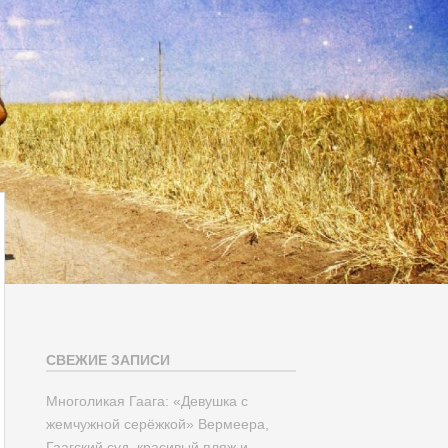
СВЕЖИЕ ЗАПИСИ
Многоликая Гаага: «Девушка с
жемчужной серёжкой» Вермеера,
Гаагский суд, красивый пляж и