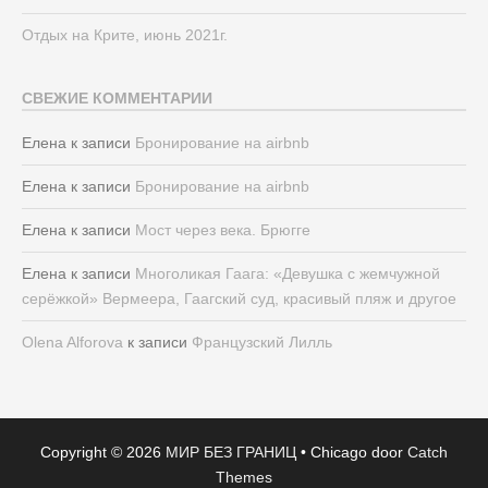
Отдых на Крите, июнь 2021г.
СВЕЖИЕ КОММЕНТАРИИ
Елена
к записи
Бронирование на airbnb
Елена
к записи
Бронирование на airbnb
Елена
к записи
Мост через века. Брюгге
Елена
к записи
Многоликая Гаага: «Девушка с жемчужной
серёжкой» Вермеера, Гаагский суд, красивый пляж и другое
Olena Alforova
к записи
Французский Лилль
Copyright © 2026
МИР БЕЗ ГРАНИЦ
•
Chicago door
Catch
Themes