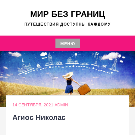
Перейти
к
МИР БЕЗ ГРАНИЦ
содержимому
ПУТЕШЕСТВИЯ ДОСТУПНЫ КАЖДОМУ
МЕНЮ
Перейти
к
содержимому
14 СЕНТЯБРЯ, 2021
ADMIN
Агиос Николас