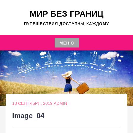
Перейти
к
МИР БЕЗ ГРАНИЦ
содержимому
ПУТЕШЕСТВИЯ ДОСТУПНЫ КАЖДОМУ
МЕНЮ
Перейти
к
содержимому
13 СЕНТЯБРЯ, 2019
ADMIN
Image_04