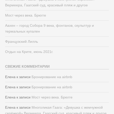
Вермеера, Гаагский суд, красивый пляж и другое
Мост через века. Брюгге
Аахен – город Собора 9 века, фонтанов, скульптур и
термальных купален
Французский Лилль
Отдых на Крите, июнь 2021г.
СВЕЖИЕ КОММЕНТАРИИ
Елена
к записи
Бронирование на airbnb
Елена
к записи
Бронирование на airbnb
Елена
к записи
Мост через века. Брюгге
Елена
к записи
Многоликая Гаага: «Девушка с жемчужной
серёжкой» Вермеера, Гаагский суд, красивый пляж и другое