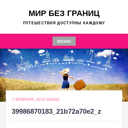
Перейти
к
МИР БЕЗ ГРАНИЦ
содержимому
ПУТЕШЕСТВИЯ ДОСТУПНЫ КАЖДОМУ
МЕНЮ
Перейти
к
содержимому
7 ФЕВРАЛЯ, 2019
ADMIN
39986870183_21b72a70e2_z