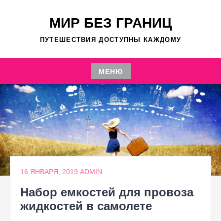
Перейти
к
МИР БЕЗ ГРАНИЦ
содержимому
ПУТЕШЕСТВИЯ ДОСТУПНЫ КАЖДОМУ
МЕНЮ
Перейти
к
содержимому
16 ЯНВАРЯ, 2019
ADMIN
Набор емкостей для провоза
жидкостей в самолете