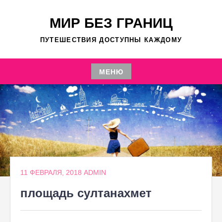
Перейти
к
МИР БЕЗ ГРАНИЦ
содержимому
ПУТЕШЕСТВИЯ ДОСТУПНЫ КАЖДОМУ
МЕНЮ
Перейти
к
содержимому
11 ФЕВРАЛЯ, 2018
ADMIN
площадь султанахмет