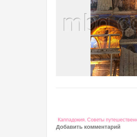
Навигация
Каппадокия. Советы путешествен
по
Добавить комментарий
записям