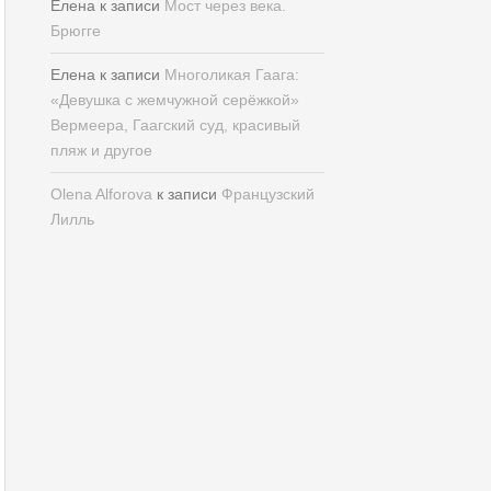
Елена
к записи
Мост через века.
Брюгге
Елена
к записи
Многоликая Гаага:
«Девушка с жемчужной серёжкой»
Вермеера, Гаагский суд, красивый
пляж и другое
Olena Alforova
к записи
Французский
Лилль