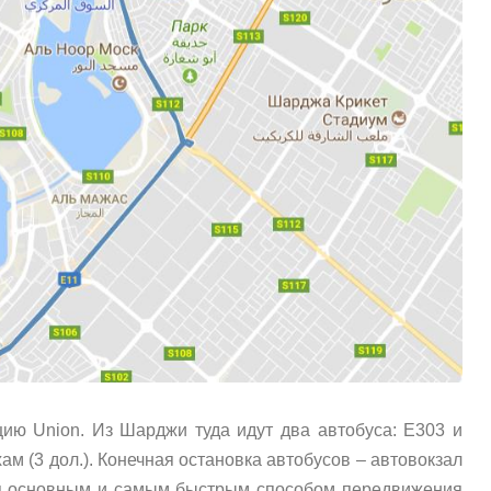
цию Union. Из Шарджи туда идут два автобуса: E303 и
хам (3 дол.). Конечная остановка автобусов – автовокзал
тся основным и самым быстрым способом передвижения