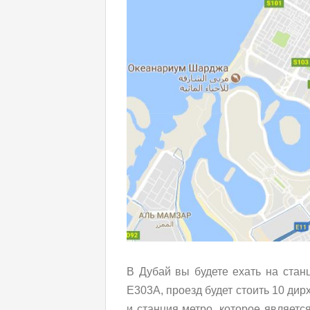
В Дубай вы будете ехать на стан
Е303А, проезд будет стоить 10 дир
и станция метро, которое являе