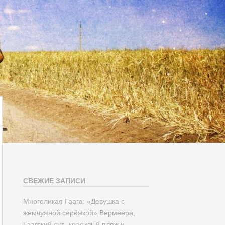
СВЕЖИЕ ЗАПИСИ
Многоликая Гаага: «Девушка с
жемчужной серёжкой» Вермеера,
Гаагский суд, красивый пляж и