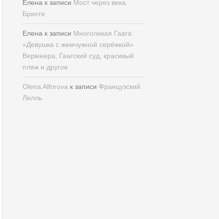
Елена
к записи
Мост через века.
Брюгге
Елена
к записи
Многоликая Гаага:
«Девушка с жемчужной серёжкой»
Вермеера, Гаагский суд, красивый
пляж и другое
Olena Alforova
к записи
Французский
Лилль