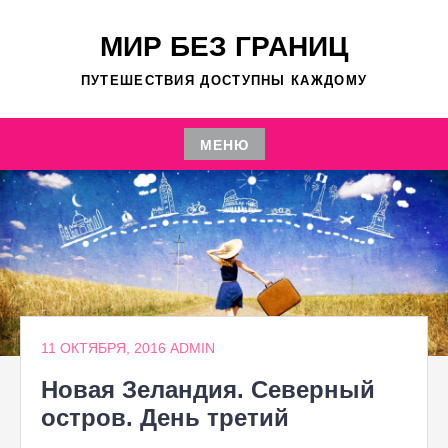
Перейти
к
МИР БЕЗ ГРАНИЦ
содержимому
ПУТЕШЕСТВИЯ ДОСТУПНЫ КАЖДОМУ
МЕНЮ
Перейти
к
содержимому
11 ОКТЯБРЯ, 2016
ADMIN
Новая Зеландия. Северный
остров. День третий