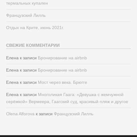
термальных купален
Французский Лилль
Отдых на Крите, июнь 2021г.
СВЕЖИЕ КОММЕНТАРИИ
Елена
к записи
Бронирование на airbnb
Елена
к записи
Бронирование на airbnb
Елена
к записи
Мост через века. Брюгге
Елена
к записи
Многоликая Гаага: «Девушка с жемчужной
серёжкой» Вермеера, Гаагский суд, красивый пляж и другое
Olena Alforova
к записи
Французский Лилль