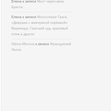
Елена
к записи
Мост через века.
Брюгге
Елена
к записи
Многоликая Гаага:
«Девушка с жемчужной серёжкой»
Вермеера, Гаагский суд, красивый
пляж и другое
Olena Alforova
к записи
Французский
Лилль