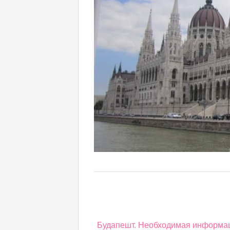
Навигация
Будапешт. Необходимая информа